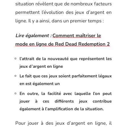
situation révèlent que de nombreux facteurs
permettent l’évolution des jeux d’argent en
ligne. Il y a ainsi, dans un premier temps :
Lire également :
Comment maîtriser le
mode en ligne de Red Dead Redemption 2
l’attrait de la nouveauté que représentent les
jeux d’argent en ligne
Le fait que ces jeux soient parfaitement légaux
en est également un
En outre, la facilité avec laquelle l’on peut
jouer à ces différents jeux contribue
également à l’amplification de la situation.
Pour jouer à des jeux d’argent en ligne, il