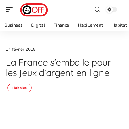
Business
Digital
Finance
Habillement
Habitat
14 février 2018
La France s’emballe pour
les jeux d’argent en ligne
Hobbies