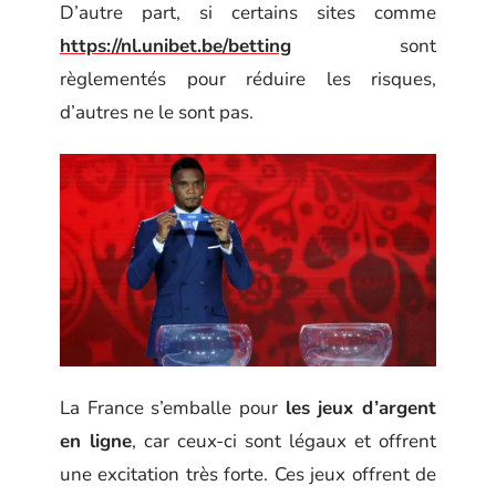
D’autre part, si certains sites comme
https://nl.unibet.be/betting
sont
règlementés pour réduire les risques,
d’autres ne le sont pas.
La France s’emballe pour
les jeux d’argent
en ligne
, car ceux-ci sont légaux et offrent
une excitation très forte. Ces jeux offrent de