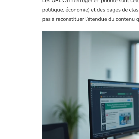
Les URLs à interroger en priorité sont ce
politique, économie) et des pages de cla
pas à reconstituer l’étendue du contenu qu