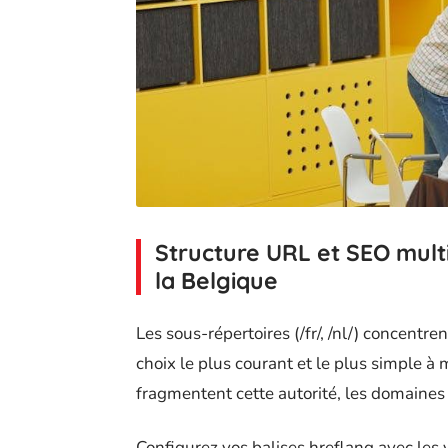
Structure URL et SEO multi
la Belgique
Les sous-répertoires (/fr/, /nl/) concentre
choix le plus courant et le plus simple 
fragmentent cette autorité, les domaine
Configurez vos balises hreflang avec les v