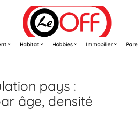
ent
Habitat
Hobbies
Immobilier
Pare
ation pays :
par âge, densité