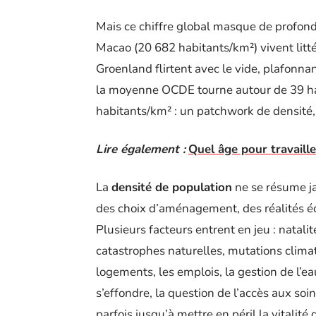
Mais ce chiffre global masque de profond
Macao (20 682 habitants/km²) vivent litté
Groenland flirtent avec le vide, plafonna
la moyenne OCDE tourne autour de 39 hab
habitants/km² : un patchwork de densité
Lire également :
Quel âge pour travaille
La
densité de population
ne se résume ja
des choix d’aménagement, des réalités é
Plusieurs facteurs entrent en jeu : natalit
catastrophes naturelles, mutations clima
logements, les emplois, la gestion de l’eau
s’effondre, la question de l’accès aux soin
parfois jusqu’à mettre en péril la vitalité d