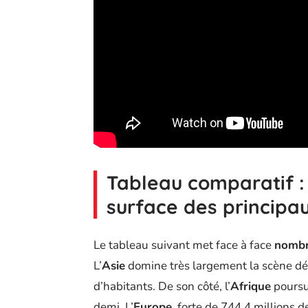
Tableau comparatif : 
surface des princip
Le tableau suivant met face à face
nombr
L’
Asie
domine très largement la scène dé
d’habitants. De son côté, l’
Afrique
poursui
demi. L’
Europe
, forte de 744,4 millions 