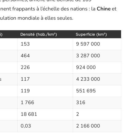
ent frappants à l’échelle des nations : la
Chine
et
ulation mondiale à elles seules.
5)
Densité (hab./km²)
Superficie (km²)
153
9 597 000
464
3 287 000
226
924 000
s
117
4 233 000
119
551 695
1 766
316
18 681
2
0,03
2 166 000