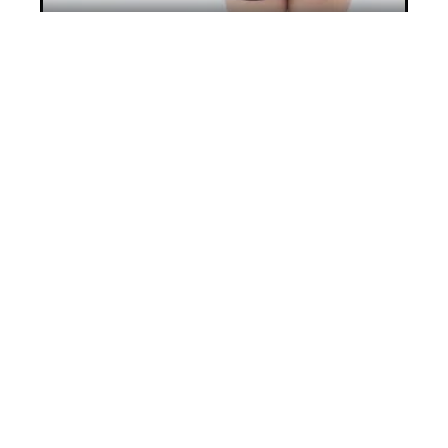
Comment lutter contre l’incontinence ?
11 mars 2026
Voiture autonome : c’est pour demain
11 mars 2026
Contact
Mentions Légales
Sitemap
© 2025 | le-off.be