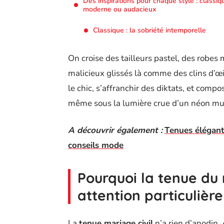
Des inspirations pour chaque style : classiq
moderne ou audacieux
Classique : la sobriété intemporelle
On croise des tailleurs pastel, des robes m
malicieux glissés là comme des clins d’œi
le chic, s’affranchir des diktats, et comp
même sous la lumière crue d’un néon mun
A découvrir également :
Tenues élégant
conseils mode
Pourquoi la tenue du 
attention particulière
La
tenue mariage civil
n’a rien d’anodin.