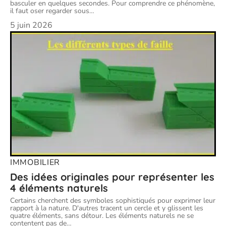
basculer en quelques secondes. Pour comprendre ce phénomène,
il faut oser regarder sous
…
5 juin 2026
IMMOBILIER
Des idées originales pour représenter les
4 éléments naturels
Certains cherchent des symboles sophistiqués pour exprimer leur
rapport à la nature. D'autres tracent un cercle et y glissent les
quatre éléments, sans détour. Les éléments naturels ne se
contentent pas de
…