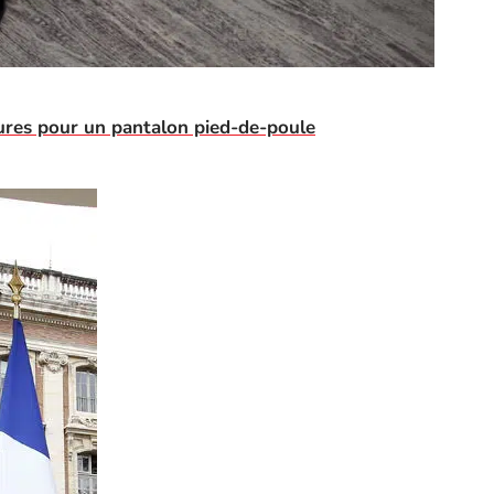
ures pour un pantalon pied-de-poule